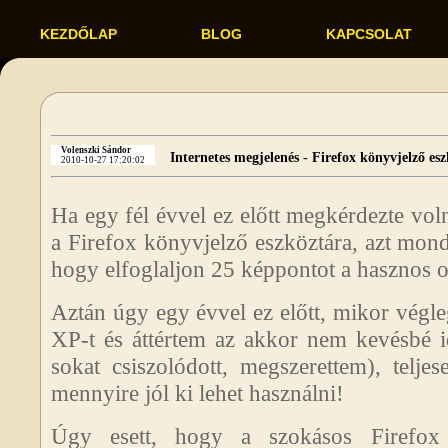
KEZDŐLAP
BLOG
KAPCSOLAT
Volenszki Sándor
Internetes megjelenés - Firefox könyvjelző es
2010-10-27 17:20:02
Ha egy fél évvel ez előtt megkérdezte vol
a Firefox könyvjelző eszköztára, azt mon
hogy elfoglaljon 25 képpontot a hasznos o
Aztán úgy egy évvel ez előtt, mikor vég
XP-t és áttértem az akkor nem kevésbé i
sokat csiszolódott, megszerettem), teljes
mennyire jól ki lehet használni!
Úgy esett, hogy a szokásos Firefox 