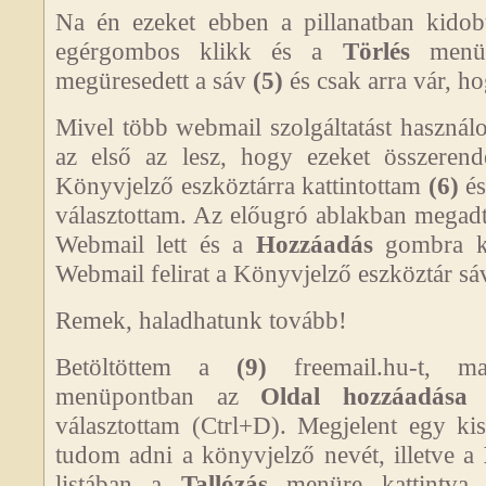
Na én ezeket ebben a pillanatban kid
egérgombos klikk és a
Törlés
menüpo
megüresedett a sáv
(5)
és csak arra vár, h
Mivel több webmail szolgáltatást használ
az első az lesz, hogy ezeket összere
Könyvjelző eszköztárra kattintottam
(6)
és
választottam. Az előugró ablakban mega
Webmail lett és a
Hozzáadás
gombra ka
Webmail felirat a Könyvjelző eszköztár sá
Remek, haladhatunk tovább!
Betöltöttem a
(9)
freemail.hu-t, 
menüpontban az
Oldal hozzáadása 
választottam (Ctrl+D). Megjelent egy k
tudom adni a könyvjelző nevét, illetve a
listában a
Tallózás
menüre kattintva