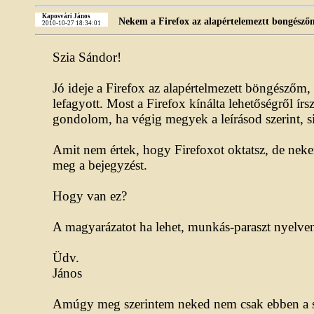
Kaposvári János
Nekem a Firefox az alapértelemeztt bongészőm
2010-10-27 18:34:01
Szia Sándor!
Jó ideje a Firefox az alapértelmezett böngészőm,
lefagyott. Most a Firefox kínálta lehetőségről ír
gondolom, ha végig megyek a leírásod szerint, si
Amit nem értek, hogy Firefoxot oktatsz, de neke
meg a bejegyzést.
Hogy van ez?
A magyarázatot ha lehet, munkás-paraszt nyelve
Üdv.
János
Amúgy meg szerintem neked nem csak ebben a s