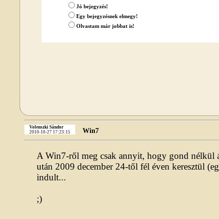
Jó bejegyzés!
Egy bejegyzésnek elmegy!
Olvastam már jobbat is!
Volenszki Sándor
Win7
2010-10-27 17:23:15
A Win7-ről meg csak annyit, hogy gond nélkül át
után 2009 december 24-től fél éven keresztül (egy 
indult...
;)