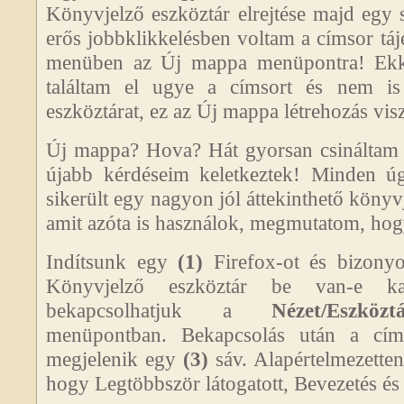
Könyvjelző eszköztár elrejtése majd egy 
erős jobbklikkelésben voltam a címsor táj
menüben az Új mappa menüpontra! Ekk
találtam el ugye a címsort és nem is
eszköztárat, ez az Új mappa létrehozás visz
Új mappa? Hova? Hát gyorsan csináltam e
újabb kérdéseim keletkeztek! Minden úg
sikerült egy nagyon jól áttekinthető könyv
amit azóta is használok, megmutatom, ho
Indítsunk egy
(1)
Firefox-ot és bizony
Könyvjelző eszköztár be van-e k
bekapcsolhatjuk a
Nézet/Eszköz
menüpontban. Bekapcsolás után a cím
megjelenik egy
(3)
sáv. Alapértelmezetten
hogy Legtöbbször látogatott, Bevezetés és 