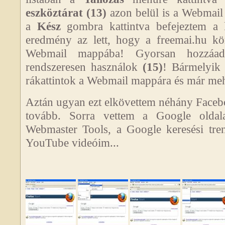
eszköztárat
(13)
azon belül is a Webmail
a
Kész
gombra kattintva befejeztem a 
eredmény az lett, hogy a freemai.hu k
Webmail mappába! Gyorsan hozzáad
rendszeresen használok
(15)
! Bármelyik 
rákattintok a Webmail mappára és már meh
Aztán ugyan ezt elkövettem néhány Facebo
tovább. Sorra vettem a Google oldala
Webmaster Tools, a Google keresési tre
YouTube videóim...